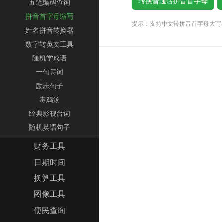
五笔编码查询
拼音首字母缩写
提示：支持中文转拼音首字母大写
姓名拼音转换器
数字转英文工具
随机学成语
一句诗词
励志句子
毒鸡汤
经典影视台词
随机英语句子
财务工具
日期时间
换算工具
图像工具
便民查询