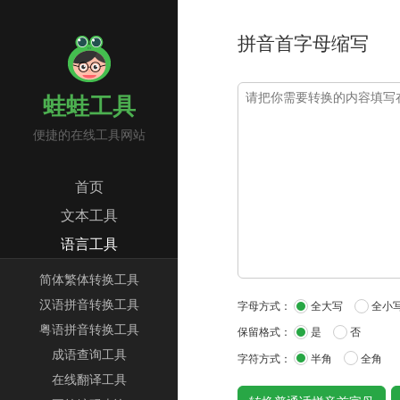
拼音首字母缩写
蛙蛙工具
便捷的在线工具网站
首页
文本工具
语言工具
简体繁体转换工具
汉语拼音转换工具
字母方式：
全大写
全小
粤语拼音转换工具
保留格式：
是
否
成语查询工具
字符方式：
半角
全角
在线翻译工具