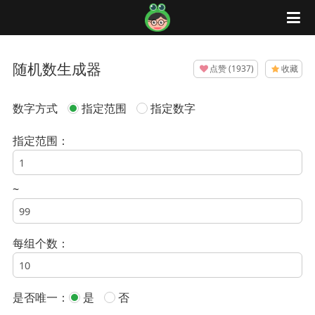
蛙蛙工具
随机数生成器
点赞
(
1937
)
收藏
数字方式
指定范围
指定数字
指定范围：
~
每组个数：
是否唯一：
是
否