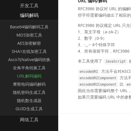
URL 编码/解码
开发工具
RFC3986 协议对 UR
编码解码
些字符需要编码做出了相应
RFC3986 协议规定 URL
Base64编码解码工具
1、英文字母（a-zA-Z）
MD5加密工具
2、数字（0-9）
AES加密解密
3、-_.~ 4个特殊字符
4、所有保留字符，RFC3986 中指定
SHA1在线加密工具
Ascii与Native编码转换
本工具使用了
JavaScript
全角半角转换工具
方法不会对ASCII字
encodeURI
URL解码编码
方法不会
encodeURIComponent
摩斯电码编码解码
比
encodeURIComponent
en
因此当你需要编码整个 URL
随机密码生成工具
如果只需要编码 URL 中的
随机数生成器
GUID生成工具
网络工具