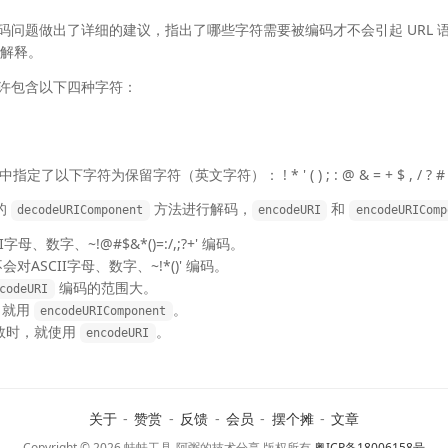
L 的编解码问题做出了详细的建议，指出了哪些字符需要被编码才不会引起 UR
的解释。
 只允许包含以下四种字符：
了以下字符为保留字符（英文字符）： ! * ' ( ) ; : @ & = + $ , / ? # [
的
方法进行解码，
和
decodeURIComponent
encodeURI
encodeURIComp
母、数字、~!@#$&*()=:/,;?+' 编码。
对ASCII字母、数字、~!*()' 编码。
编码的范围大。
codeURI
，就用
。
encodeURIComponent
参数时，就使用
。
encodeURI
关于
-
赞赏
-
反馈
-
会员
-
摆个摊
-
文章
Copyright © 2026 蛙蛙工具-阿粥的技术分享 版权所有
粤ICP备18006158号