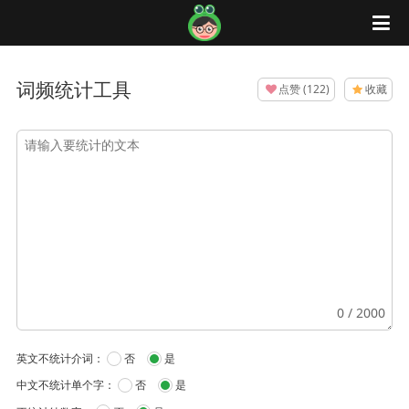
蛙蛙工具
词频统计工具
点赞
(
122
)
收藏
0
/ 2000
英文不统计介词：
否
是
中文不统计单个字：
否
是