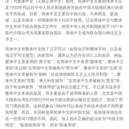
法，与繁体中文（又称正体中文）相对。简体中文主要由传承字以
及1950年代以后中华人民共和国政府开始在中国大陆地区推行的简
化字所组成。目前，简体中文主要在中国大陆，马来西亚、新加
坡，以及东南亚一些国家的华人社区中使用。过去简体中文与繁体
中文并存于联合国各式文件中，然而中华人民共和国政府于1971年
取代中国台湾当局重返联合国后，简体中文成为联合国六种法定文
字之一。
简体中文和繁体中文除了汉字写法（如简化字和繁体字间，以及各
地汉字写法规范）的差异外，通常认为还存在词汇上的差异。例如
繁体中文里多用的“原子笔”，在简体中文中多用“圆珠笔”，繁体中文
里的“史达林”在简体中文里被称为“斯大林”，繁体中文里的“北韩”在
简体中文里被称为“朝鲜〔此处指朝鲜民主主义人民共和国〕”，繁
体中文里的“雪梨〔澳大利亚城市〕”在简体中文里被称为“悉尼”等。
由于有这种差异，“简体用语”这种说法随之产生。不过其实这并非
繁简中文本身的差异，而主要是由于使用两者的人群，尤其是中国
大陆和台湾在20世纪中叶由于政治原因分隔后交流较少，造成了用
词习惯的差异。这种现象在1980年代以来由于科技术语的不同而更
加明显。而且，在同样使用简体中文的中国大陆、新加坡等地也存
在一些用词习惯的不同。因此，有人指出正确的提法应为“中国大陆
用语”、“新加坡用语”等，而非“简体用语”。