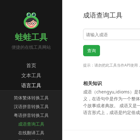
成语查询工具
蛙蛙工具
便捷的在线工具网站
首页
提示：请勿把此工具当作API使
文本工具
相关知识
语言工具
成语（chengyu,idi
简体繁体转换工具
义，在语句中是作为一个整
个故事或者典故。 成语又是
汉语拼音转换工具
语言形式上，成语是约定俗成
粤语拼音转换工具
成语查询工具
在线翻译工具