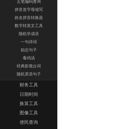
五笔编码查询
拼音首字母缩写
姓名拼音转换器
数字转英文工具
随机学成语
一句诗词
励志句子
毒鸡汤
经典影视台词
随机英语句子
财务工具
日期时间
换算工具
图像工具
便民查询