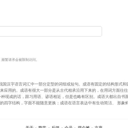
用，频繁请求会被限制访问。
oms）是我国汉字语言词汇中一部分定型的词组或短句。成语有固定的结构形式
体来应用的。成语有很大一部分是从古代相承沿用下来的，在用词方面往
一种现成的话，跟习用语、谚语相近，但是也略有区别。成语大都出自书
的四字结构，字面不能随意更换；成语在语言表达中有生动简洁、 形象
关于
-
赞赏
-
反馈
-
会员
-
摆个摊
-
文章